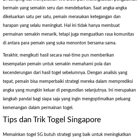
bermain yang semakin seru dan mendebarkan. Saat angka-angka
dikeluarkan satu per satu, pemain merasakan ketegangan dan
harapan yang selalu meningkat. Hal ini tidak hanya membuat
permainan semakin menarik, tetapi juga menguatkan rasa komunitas
di antara para pemain yang suka menonton bersama-sama.
Terakhir, mengikuti hasil secara real-time pun memberikan
kesempatan pemain untuk semakin memahami pola dan
kecenderungan dari hasil togel sebelumnya. Dengan analisis yang
tepat, pemain bisa memperbaiki strategi mereka dalam memprediksi
angka yang mungkin keluar di pengundian selanjutnya. Ini merupakan
langkah pandai bagi siapa saja yang ingin mengoptimalkan peluang
kemenangan dalam permainan togel.
Tips dan Trik Togel Singapore
Memainkan togel SG butuh strategi yang baik untuk meningkatkan