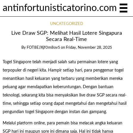
antinfortunisticatorino.com
UNCATEGORIZED
Live Draw SGP: Melihat Hasil Lotere Singapura
Secara Real-Time
By
FOT8EJXjf0m8ov5
on
Friday, November 28, 2025
Togel Singapore telah menjadi salah satu permainan lotere yang
terpopuler di negeri kita. Hampir setiap hari, para penggemar togel
menantikan hasil keluaran yang terbaru yang memberikan mereka
peluang agar mendapatkan keberuntungan. Dengan bantuan
teknologi, sekarang kita bisa menyaksikan live draw SGP secara real-
time, sehingga setiap orang dapat mengetahui dan mengetahui hasil
pengundian togel Singapore dengan instan dan gampang.
Melalui platform online, para pemain bisa melacak angka keluaran
SGP hari ini maupun sore ini dimana saja. Hal ini tidak hanya