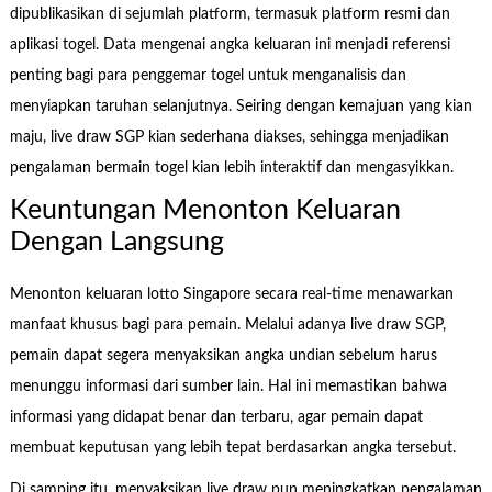
dipublikasikan di sejumlah platform, termasuk platform resmi dan
aplikasi togel. Data mengenai angka keluaran ini menjadi referensi
penting bagi para penggemar togel untuk menganalisis dan
menyiapkan taruhan selanjutnya. Seiring dengan kemajuan yang kian
maju, live draw SGP kian sederhana diakses, sehingga menjadikan
pengalaman bermain togel kian lebih interaktif dan mengasyikkan.
Keuntungan Menonton Keluaran
Dengan Langsung
Menonton keluaran lotto Singapore secara real-time menawarkan
manfaat khusus bagi para pemain. Melalui adanya live draw SGP,
pemain dapat segera menyaksikan angka undian sebelum harus
menunggu informasi dari sumber lain. Hal ini memastikan bahwa
informasi yang didapat benar dan terbaru, agar pemain dapat
membuat keputusan yang lebih tepat berdasarkan angka tersebut.
Di samping itu, menyaksikan live draw pun meningkatkan pengalaman