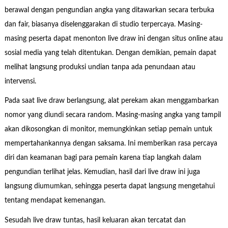
berawal dengan pengundian angka yang ditawarkan secara terbuka
dan fair, biasanya diselenggarakan di studio terpercaya. Masing-
masing peserta dapat menonton live draw ini dengan situs online atau
sosial media yang telah ditentukan. Dengan demikian, pemain dapat
melihat langsung produksi undian tanpa ada penundaan atau
intervensi.
Pada saat live draw berlangsung, alat perekam akan menggambarkan
nomor yang diundi secara random. Masing-masing angka yang tampil
akan dikosongkan di monitor, memungkinkan setiap pemain untuk
mempertahankannya dengan saksama. Ini memberikan rasa percaya
diri dan keamanan bagi para pemain karena tiap langkah dalam
pengundian terlihat jelas. Kemudian, hasil dari live draw ini juga
langsung diumumkan, sehingga peserta dapat langsung mengetahui
tentang mendapat kemenangan.
Sesudah live draw tuntas, hasil keluaran akan tercatat dan