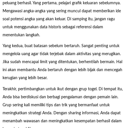
peluang berhasil. Yang pertama, pelajari grafik keluaran sebelumnya.
Mengawasi angka-angka yang sering muncul dapat memberikan ide
soal potensi angka yang akan keluar. Di samping itu, jangan ragu
untuk menggunakan data historis sebagai referensi dalam
menentukan langkah.
Yang kedua, buat batasan sebelum bertaruh. Sangat penting untuk
mengelola uang agar tidak terjebak dalam aktivitas yang merugikan.
Jika sudah mencapai limit yang ditentukan, berhentilah bermain. Hal
ini akan membantu Anda bertaruh dengan lebih bijak dan mencegah
kerugian yang lebih besar.
Terakhir, pertimbangkan untuk ikut dengan grup togel. Di tempat itu,
Anda bisa berdiskusi dan berbagi pengalaman dengan pemain lain.
Grup sering kali memiliki tips dan trik yang bermanfaat untuk
meningkatkan strategi Anda. Dengan sharing informasi, Anda dapat
menambah wawasan dan meningkatkan kesempatan berhasil dalam