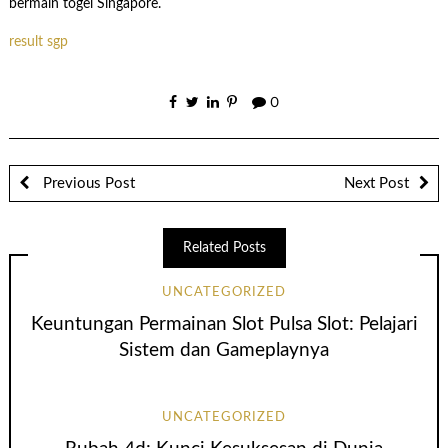
bermain togel Singapore.
result sgp
0
Previous Post
Next Post
Related Posts
UNCATEGORIZED
Keuntungan Permainan Slot Pulsa Slot: Pelajari
Sistem dan Gameplaynya
UNCATEGORIZED