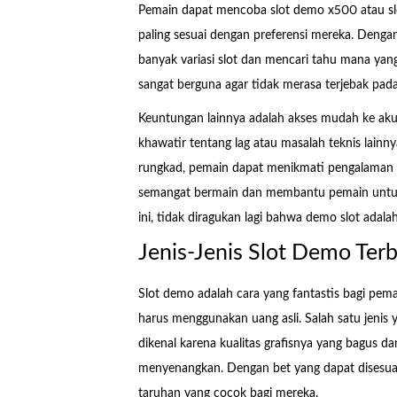
Pemain dapat mencoba slot demo x500 atau s
paling sesuai dengan preferensi mereka. Denga
banyak variasi slot dan mencari tahu mana ya
sangat berguna agar tidak merasa terjebak pad
Keuntungan lainnya adalah akses mudah ke akun
khawatir tentang lag atau masalah teknis lainn
rungkad, pemain dapat menikmati pengalaman b
semangat bermain dan membantu pemain untuk
ini, tidak diragukan lagi bahwa demo slot adala
Jenis-Jenis Slot Demo Terb
Slot demo adalah cara yang fantastis bagi pem
harus menggunakan uang asli. Salah satu jenis 
dikenal karena kualitas grafisnya yang bagus 
menyenangkan. Dengan bet yang dapat disesu
taruhan yang cocok bagi mereka.