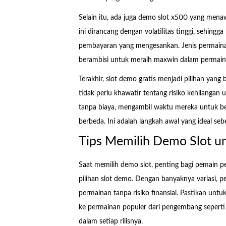
Selain itu, ada juga demo slot x500 yang men
ini dirancang dengan volatilitas tinggi, sehi
pembayaran yang mengesankan. Jenis permaina
berambisi untuk meraih maxwin dalam permain
Terakhir, slot demo gratis menjadi pilihan yang
tidak perlu khawatir tentang risiko kehilang
tanpa biaya, mengambil waktu mereka untuk b
berbeda. Ini adalah langkah awal yang ideal seb
Tips Memilih Demo Slot u
Saat memilih demo slot, penting bagi pemain
pilihan slot demo. Dengan banyaknya variasi,
permainan tanpa risiko finansial. Pastikan un
ke permainan populer dari pengembang seperti P
dalam setiap rilisnya.