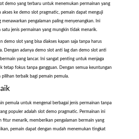
lot demo yang terbaru untuk menemukan permainan yang
n akses ke demo slot pragmatic, pemain dapat menguji
ng menawarkan pengalaman paling menyenangkan. Ini
a satu jenis permainan yang mungkin tidak menarik.
 demo slot yang bisa diakses kapan saja tanpa harus
ya. Dengan adanya demo slot anti lag dan demo slot anti
ermain yang lancar. Ini sangat penting untuk menjaga
 tetap fokus tanpa gangguan. Dengan semua keuntungan
h pilihan terbaik bagi pemain pemula.
aik
ain pemula untuk mengenal berbagai jenis permainan tanpa
yang populer adalah slot demo pragmatic. Permainan ini
dan fitur menarik, memberikan pengalaman bermain yang
aikan, pemain dapat dengan mudah menemukan tingkat