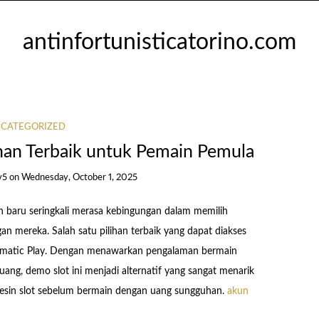
antinfortunisticatorino.com
CATEGORIZED
ihan Terbaik untuk Pemain Pemula
v5
on
Wednesday, October 1, 2025
n baru seringkali merasa kebingungan dalam memilih
n mereka. Salah satu pilihan terbaik yang dapat diakses
agmatic Play. Dengan menawarkan pengalaman bermain
uang, demo slot ini menjadi alternatif yang sangat menarik
esin slot sebelum bermain dengan uang sungguhan.
akun