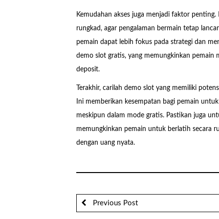
Kemudahan akses juga menjadi faktor penting. P
rungkad, agar pengalaman bermain tetap lanca
pemain dapat lebih fokus pada strategi dan me
demo slot gratis, yang memungkinkan pemain 
deposit.
Terakhir, carilah demo slot yang memiliki pote
Ini memberikan kesempatan bagi pemain untu
meskipun dalam mode gratis. Pastikan juga un
memungkinkan pemain untuk berlatih secara r
dengan uang nyata.
Previous Post