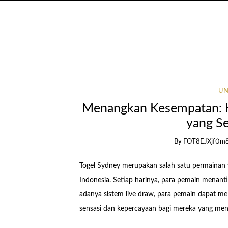
UN
Menangkan Kesempatan: H
yang Se
By
FOT8EJXjf0m
Togel Sydney merupakan salah satu permainan y
Indonesia. Setiap harinya, para pemain menanti
adanya sistem live draw, para pemain dapat me
sensasi dan kepercayaan bagi mereka yang mengik