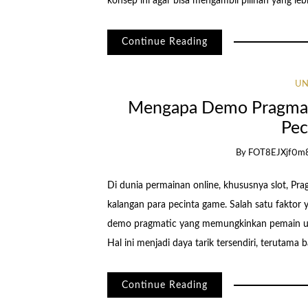
konsep ini agar bisa mengambil pilihan yang leb
Continue Reading
UN
Mengapa Demo Pragmati
Pec
By
FOT8EJXjf0m
Di dunia permainan online, khususnya slot, Prag
kalangan para pecinta game. Salah satu faktor
demo pragmatic yang memungkinkan pemain u
Hal ini menjadi daya tarik tersendiri, terutama 
Continue Reading