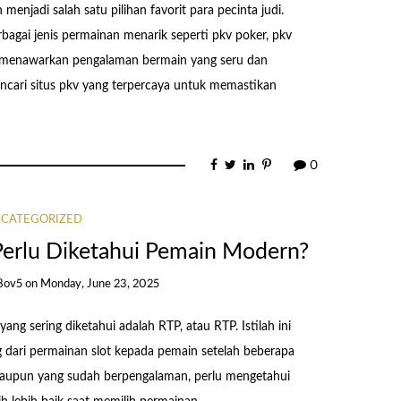
enjadi salah satu pilihan favorit para pecinta judi.
agai jenis permainan menarik seperti pkv poker, pkv
 menawarkan pengalaman bermain yang seru dan
cari situs pkv yang terpercaya untuk memastikan
0
CATEGORIZED
 Perlu Diketahui Pemain Modern?
8ov5
on
Monday, June 23, 2025
ng sering diketahui adalah RTP, atau RTP. Istilah ini
 dari permainan slot kepada pemain setelah beberapa
maupun yang sudah berpengalaman, perlu mengetahui