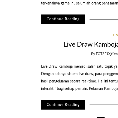
terkenalnya game ini, sejumlah orang penasaran 
Continue Reading
UN
Live Draw Kamboja
By
FOT8EJXjf0m
Live Draw Kamboja menjadi salah satu topik ya
Dengan adanya sistem live draw, para pengge
hasil pengeluaran secara real-time. Hal ini t
interaktif bagi setiap pemain. Keluaran Kamb
Continue Reading