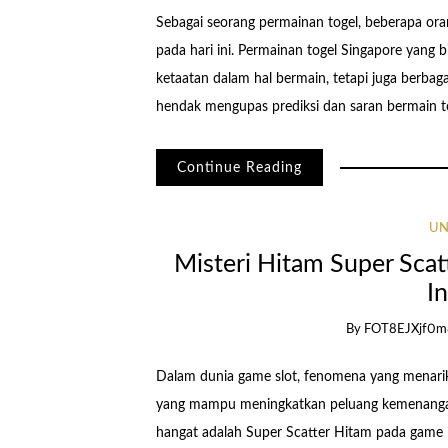
Sebagai seorang permainan togel, beberapa ora
pada hari ini. Permainan togel Singapore yang
ketaatan dalam hal bermain, tetapi juga berbagai
hendak mengupas prediksi dan saran bermain 
Continue Reading
UN
Misteri Hitam Super Sca
In
By
FOT8EJXjf0m
Dalam dunia game slot, fenomena yang menarik p
yang mampu meningkatkan peluang kemenangan. 
hangat adalah Super Scatter Hitam pada game